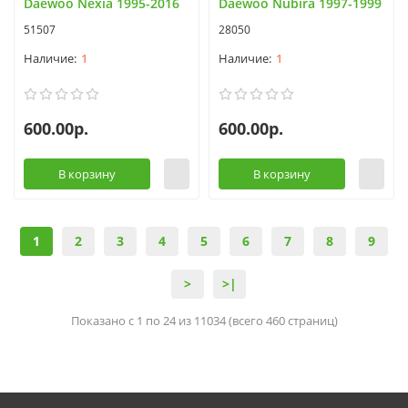
Daewoo Nexia 1995-2016
Daewoo Nubira 1997-1999
51507
28050
1
1
600.00р.
600.00р.
В корзину
В корзину
1
2
3
4
5
6
7
8
9
>
>|
Показано с 1 по 24 из 11034 (всего 460 страниц)