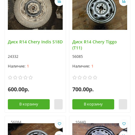
Диск R14 Chery Indis S18D
Диск R14 Chery Tiggo
(T11)
24332
56085
1
1
600.00р.
700.00р.
В корзину
В корзину
56084
10440