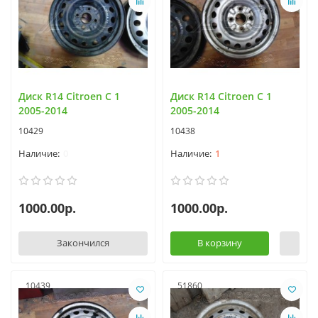
Диск R14 Citroen C 1
Диск R14 Citroen C 1
2005-2014
2005-2014
10429
10438
0
1
1000.00р.
1000.00р.
Закончился
В корзину
10439
51860