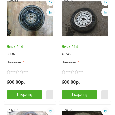
56082
46746
Диск R14
Диск R14
56082
46746
1
1
600.00р.
600.00р.
В корзину
В корзину
56083
24329