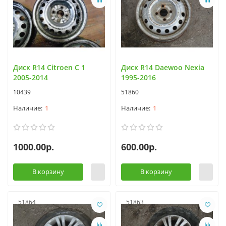
Диск R14 Citroen C 1
Диск R14 Daewoo Nexia
2005-2014
1995-2016
10439
51860
1
1
1000.00р.
600.00р.
В корзину
В корзину
51864
51863