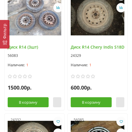
Фильтр
Диск R14 (3шт)
Диск R14 Chery Indis S18D
56083
24329
1
1
1500.00р.
600.00р.
В корзину
В корзину
24332
56085