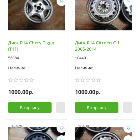
Диск R14 Chery Tiggo
Диск R14 Citroen C 1
(T11)
2005-2014
56084
10440
1
1
1000.00р.
1000.00р.
В корзину
В корзину
10429
10438