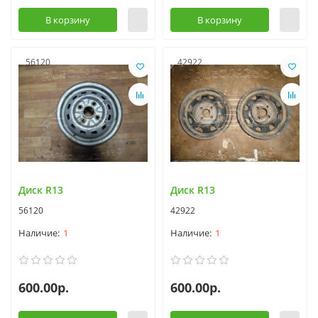
В корзину
В корзину
56120
42922
Диск R13
Диск R13
56120
42922
1
1
600.00р.
600.00р.