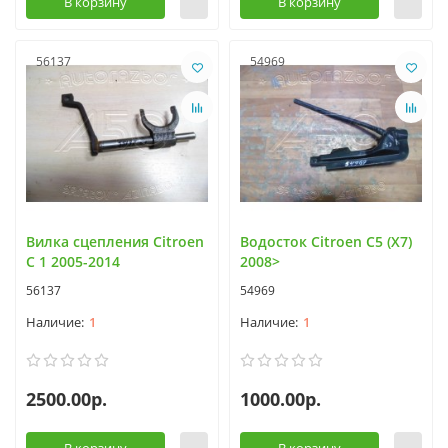
В корзину
В корзину
56137
54969
Вилка сцепления Citroen
Водосток Citroen C5 (X7)
C 1 2005-2014
2008>
56137
54969
1
1
2500.00р.
1000.00р.