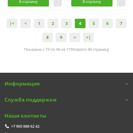
В корзину
В корзину
|<
<
1
2
3
4
5
6
7
8
9
>
>|
Показано с 73 по 96 из 1159 (всего 49 страниц)
Информация
Служба поддержки
Наши контакты
+7 965 888 62 42