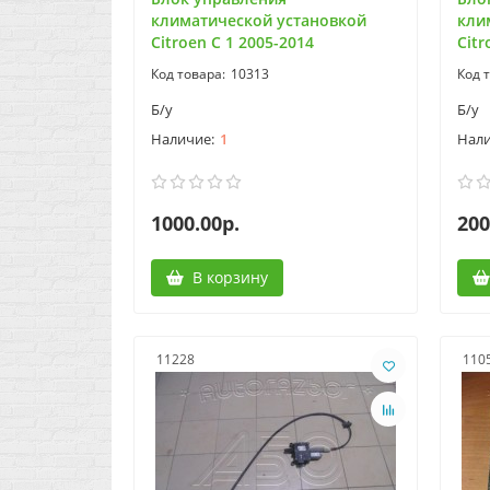
климатической установкой
кли
Citroen C 1 2005-2014
Citr
10313
Б/у
Б/у
1
1000.00р.
200
В корзину
11228
110