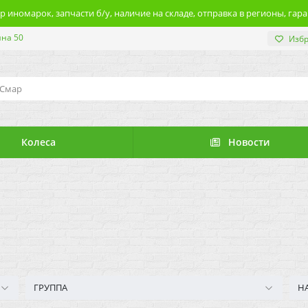
 иномарок, запчасти б/у, наличие на складе, отправка в регионы, гара
ина 50
Изб
Колеса
Новости
ГРУППА
Н