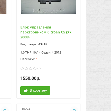
Блок управления
парктроником Citroen C5 (X7)
2008>
43818
1.6 THP 16V
Седан
2012
1
1550.00р.
В корзину
10274