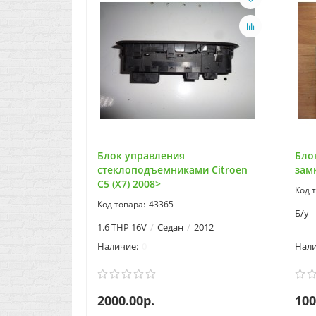
Блок управления
Бло
стеклоподъемниками Citroen
замк
C5 (X7) 2008>
43365
Б/у
1.6 THP 16V
Седан
2012
0
2000.00р.
100