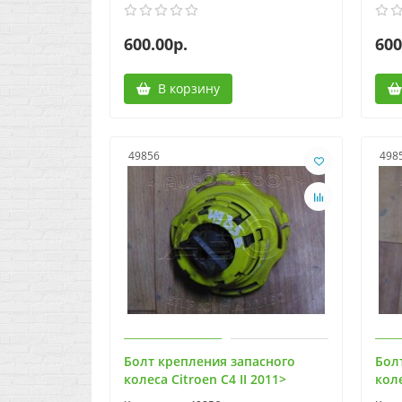
600.00р.
600
В корзину
49856
498
Болт крепления запасного
Бол
колеса Citroen C4 II 2011>
коле