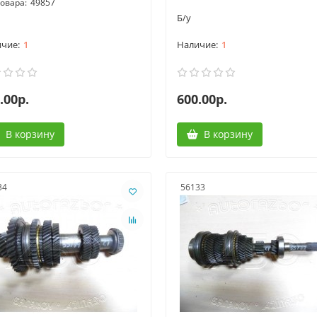
49857
Б/у
1
1
.00р.
600.00р.
В корзину
В корзину
34
56133