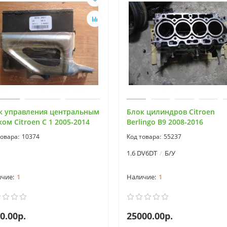
к управления центральным
Блок цилиндров Citroen
ом Citroen C 1 2005-2014
Berlingo B9 2008-2016
10374
55237
1.6 DV6DT
Б/У
1
1
0.00р.
25000.00р.