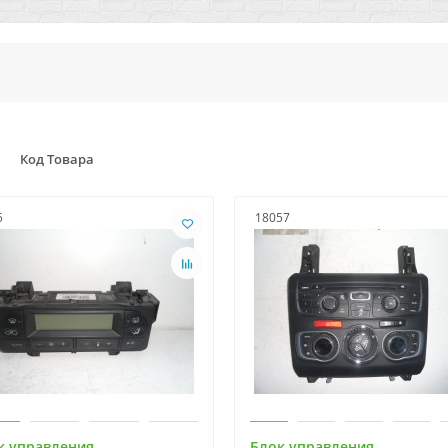
Код Товара
5
18057
к управления
Блок управления