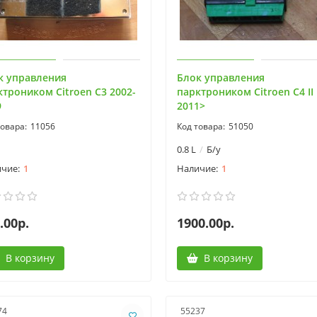
к управления
Блок управления
ктроником Citroen C3 2002-
парктроником Citroen C4 II
9
2011>
11056
51050
0.8 L
Б/у
1
1
.00р.
1900.00р.
В корзину
В корзину
74
55237