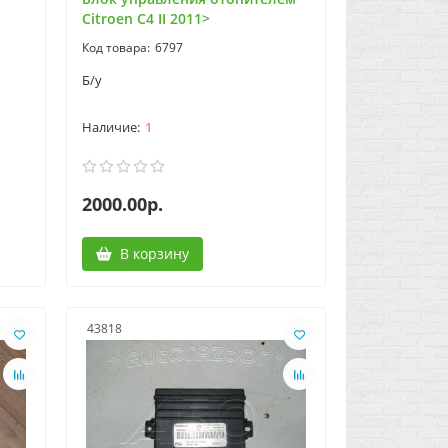
Citroen C4 II 2011>
6797
Б/у
1
2000.00р.
В корзину
43818