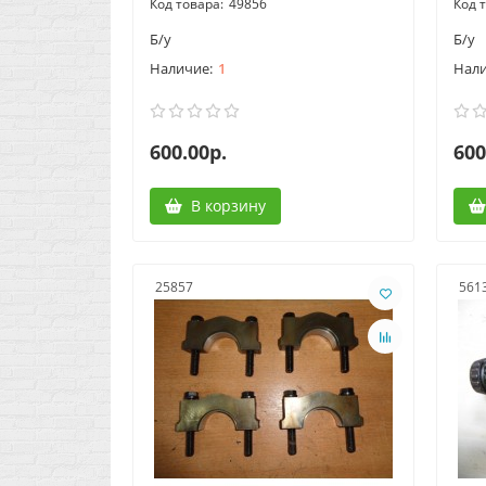
49856
Б/у
Б/у
1
600.00р.
600
В корзину
25857
561