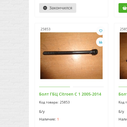
Закончился
25853
258
Болт ГБЦ Citroen C 1 2005-2014
Болт
25853
Б/у
Б/у
1