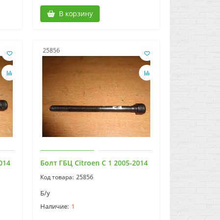
В корзину
25856
014
Болт ГБЦ Citroen C 1 2005-2014
25856
Б/у
1