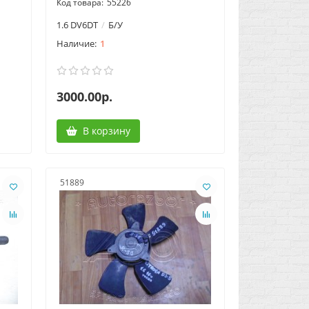
55226
1.6 DV6DT
Б/У
1
3000.00р.
В корзину
51889