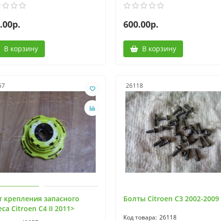
.00р.
600.00р.
В корзину
В корзину
57
26118
т крепления запасного
Болты Citroen C3 2002-2009
са Citroen C4 II 2011>
26118