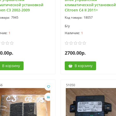
матической установкой
климатической установкой
oen C3 2002-2009
Citroen C4 II 2011>
7945
18057
Б/у
1
1
0.00р.
2700.00р.
В корзину
В корзину
56
51050