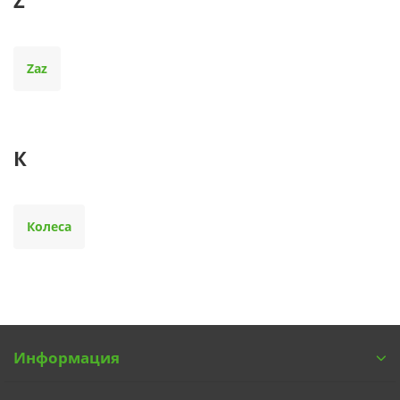
Z
Zaz
К
Колеса
Информация