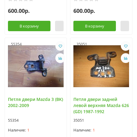
600.00р.
600.00р.
В корзину
В корзину
55354
35051
Петля двери Mazda 3 (BK)
Петля двери задней
2002-2009
левой верхняя Mazda 626
(GD) 1987-1992
55354
35051
1
1