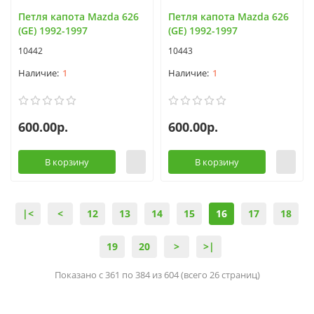
Петля капота Mazda 626
Петля капота Mazda 626
(GE) 1992-1997
(GE) 1992-1997
10442
10443
1
1
600.00р.
600.00р.
В корзину
В корзину
|<
<
12
13
14
15
16
17
18
19
20
>
>|
Показано с 361 по 384 из 604 (всего 26 страниц)