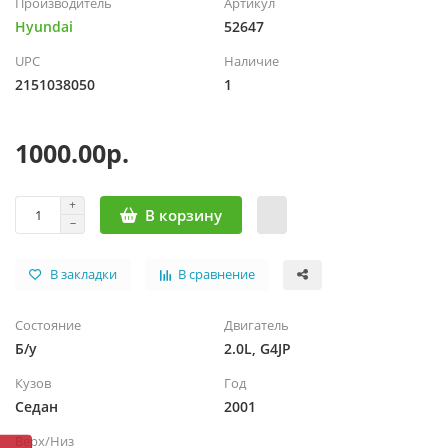
Производитель
Артикул
Hyundai
52647
UPC
Наличие
2151038050
1
1000.00р.
В корзину
В закладки
В сравнение
Состояние
Двигатель
Б/у
2.0L, G4JP
Кузов
Год
Седан
2001
Верх/Низ