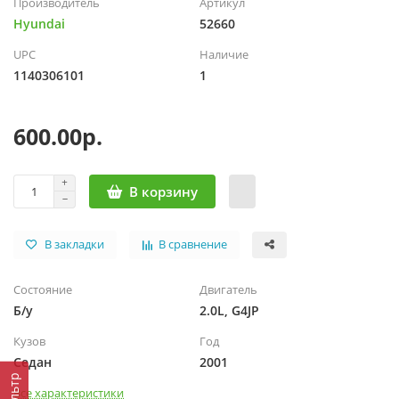
Производитель
Артикул
Hyundai
52660
UPC
Наличие
1140306101
1
600.00р.
В корзину
В закладки
В сравнение
Состояние
Двигатель
Б/у
2.0L, G4JP
Кузов
Год
Седан
2001
Фильтр
Все характеристики