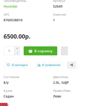
Производитель
Артикул
Hyundai
52649
UPC
Наличие
8760538810
1
6500.00р.
В корзину
В закладки
В сравнение
Состояние
Двигатель
Б/у
2.0L, G4JP
Кузов
Право/Лево
Седан
Лево
Год