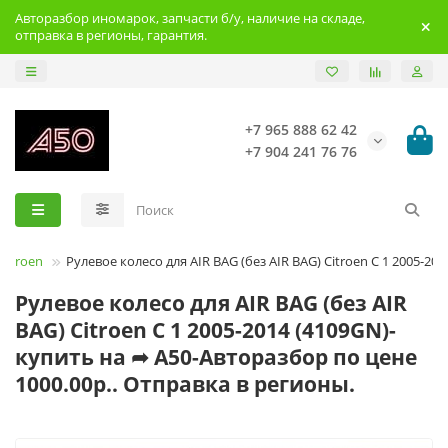
Авторазбор иномарок, запчасти б/у, наличие на складе,
отправка в регионы, гарантия.
+7 965 888 62 42
+7 904 241 76 76
Citroen
Рулевое колесо для AIR BAG (без AIR BAG) Citroen C 1 2005-201
Рулевое колесо для AIR BAG (без AIR
BAG) Citroen C 1 2005-2014 (4109GN)-
купить на ➦ А50-Авторазбор по цене
1000.00р.. Отправка в регионы.