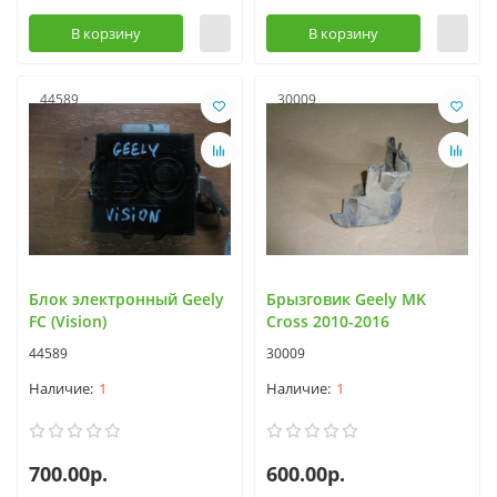
В корзину
В корзину
44589
30009
Блок электронный Geely
Брызговик Geely MK
FC (Vision)
Cross 2010-2016
44589
30009
1
1
700.00р.
600.00р.