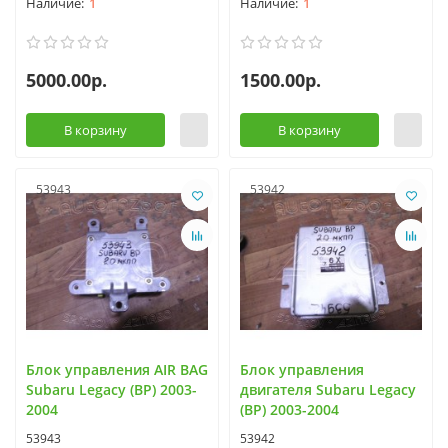
1
1
5000.00р.
1500.00р.
В корзину
В корзину
53943
53942
Блок управления AIR BAG
Блок управления
Subaru Legacy (BP) 2003-
двигателя Subaru Legacy
2004
(BP) 2003-2004
53943
53942