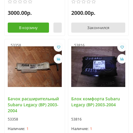
3000.00р.
2000.00р.
В корзину
Закончился
53358
53816
Бачок расширительный
Блок комфорта Subaru
Subaru Legacy (BP) 2003-
Legacy (BP) 2003-2004
2004
53358
53816
1
1