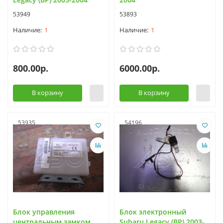
53949
53893
1
1
800.00р.
6000.00р.
В корзину
В корзину
53935
54196
Блок управления
Блок электронный
центральным замком
Subaru Legacy (BP) 2003-