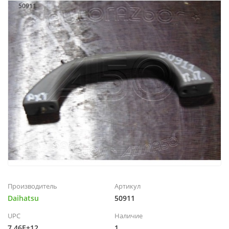
50911
Производитель
Артикул
Daihatsu
50911
UPC
Наличие
7,46E+12
1