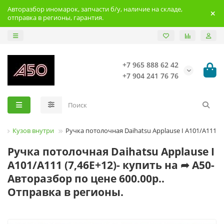
Авторазбор иномарок, запчасти б/у, наличие на складе,
отправка в регионы, гарантия.
+7 965 888 62 42
+7 904 241 76 76
Кузов внутри
Ручка потолочная Daihatsu Applause I A101/A111
Ручка потолочная Daihatsu Applause I
A101/A111 (7,46E+12)- купить на ➦ А50-
Авторазбор по цене 600.00р..
Отправка в регионы.