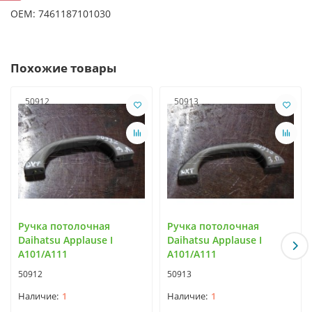
OEM: 7461187101030
Похожие товары
50912
50913
Ручка потолочная
Ручка потолочная
Daihatsu Applause I
Daihatsu Applause I
A101/A111
A101/A111
50912
50913
1
1