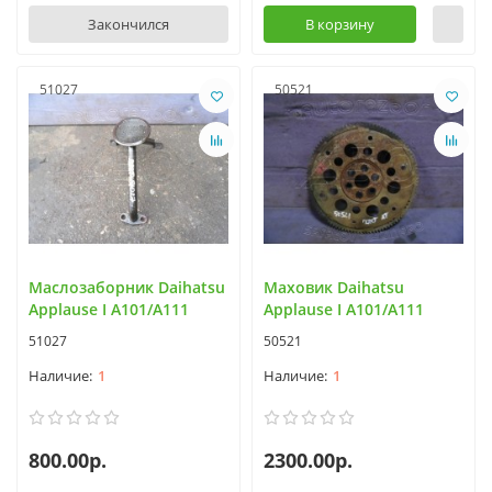
Закончился
В корзину
51027
50521
Маслозаборник Daihatsu
Маховик Daihatsu
Applause I A101/A111
Applause I A101/A111
51027
50521
1
1
800.00р.
2300.00р.