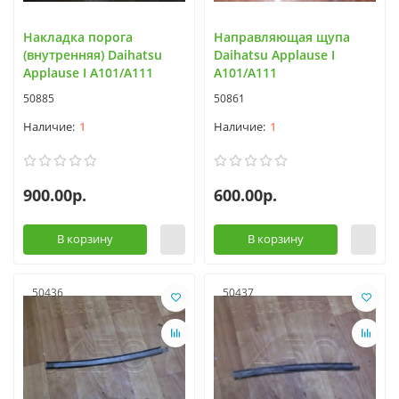
Накладка порога
Направляющая щупа
(внутренняя) Daihatsu
Daihatsu Applause I
Applause I A101/A111
A101/A111
50885
50861
1
1
900.00р.
600.00р.
В корзину
В корзину
50436
50437