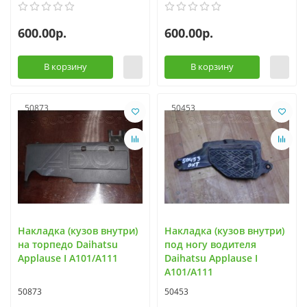
600.00р.
600.00р.
В корзину
В корзину
50873
50453
Накладка (кузов внутри)
Накладка (кузов внутри)
на торпедо Daihatsu
под ногу водителя
Applause I A101/A111
Daihatsu Applause I
A101/A111
50873
50453