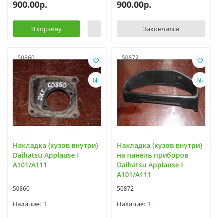
900.00р.
900.00р.
В корзину
Закончился
50860
50872
Накладка (кузов внутри)
Накладка (кузов внутри)
Daihatsu Applause I
на панель приборов
A101/A111
Daihatsu Applause I
A101/A111
50860
50872
1
1