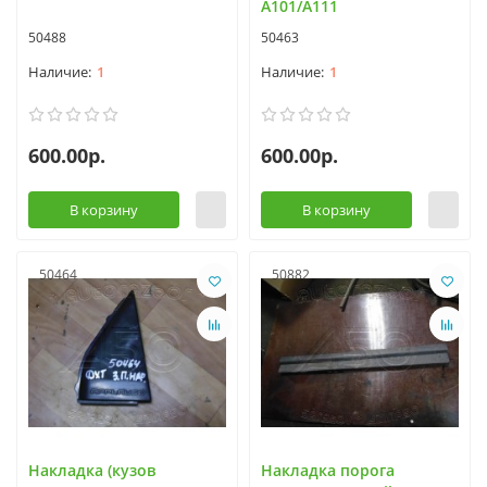
A101/A111
50488
50463
1
1
600.00р.
600.00р.
В корзину
В корзину
50464
50882
Накладка (кузов
Накладка порога