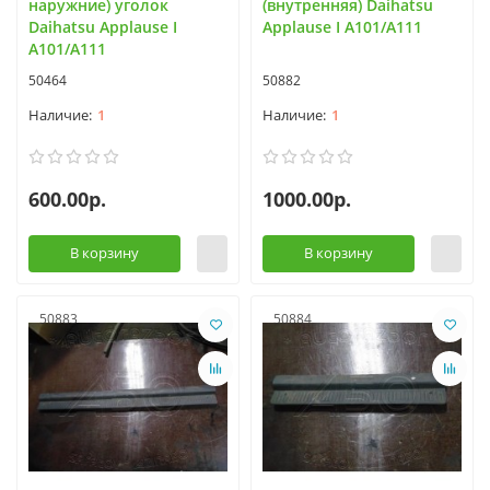
наружние) уголок
(внутренняя) Daihatsu
Daihatsu Applause I
Applause I A101/A111
A101/A111
50464
50882
1
1
600.00р.
1000.00р.
В корзину
В корзину
50883
50884