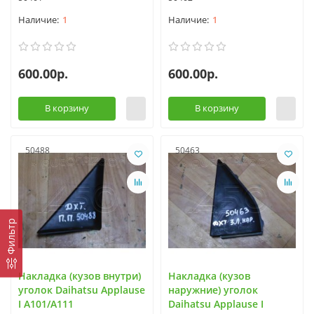
1
1
600.00р.
600.00р.
В корзину
В корзину
50488
50463
Фильтр
Накладка (кузов внутри)
Накладка (кузов
уголок Daihatsu Applause
наружние) уголок
I A101/A111
Daihatsu Applause I