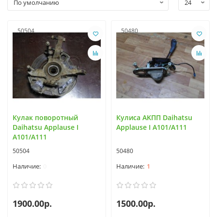
50504
50480
Кулак поворотный
Кулиса AKПП Daihatsu
Daihatsu Applause I
Applause I A101/A111
A101/A111
50504
50480
0
1
1900.00р.
1500.00р.