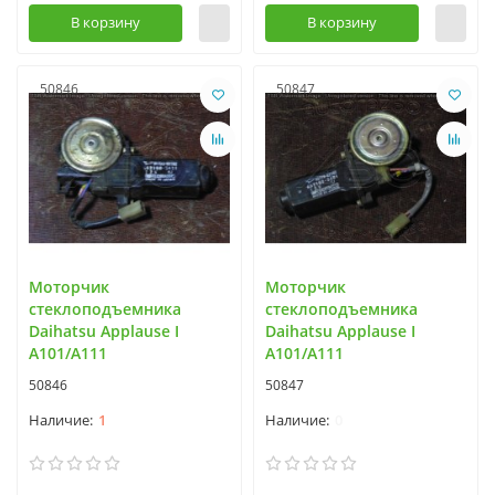
В корзину
В корзину
50846
50847
Моторчик
Моторчик
стеклоподъемника
стеклоподъемника
Daihatsu Applause I
Daihatsu Applause I
A101/A111
A101/A111
50846
50847
1
0