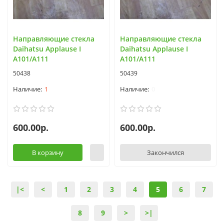
Направляющие стекла
Направляющие стекла
Daihatsu Applause I
Daihatsu Applause I
A101/A111
A101/A111
50438
50439
1
0
600.00р.
600.00р.
В корзину
Закончился
|<
<
1
2
3
4
5
6
7
8
9
>
>|