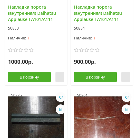
Накладка порога
Накладка порога
(внутренняя) Daihatsu
(внутренняя) Daihatsu
Applause I A101/A111
Applause I A101/A111
50883
50884
1
1
1000.00р.
900.00р.
В корзину
В корзину
50885
50861