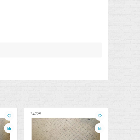
34725
7838