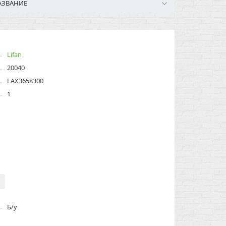
АЗВАНИЕ
Lifan
20040
LAX3658300
1
Б/у