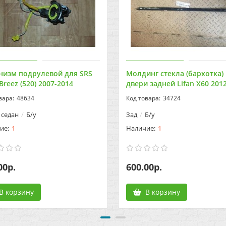
низм подрулевой для SRS
Молдинг стекла (бархотка)
 Breez (520) 2007-2014
двери задней Lifan X60 201
48634
34724
седан
Б/у
Зад
Б/у
1
1
00р.
600.00р.
В корзину
В корзину