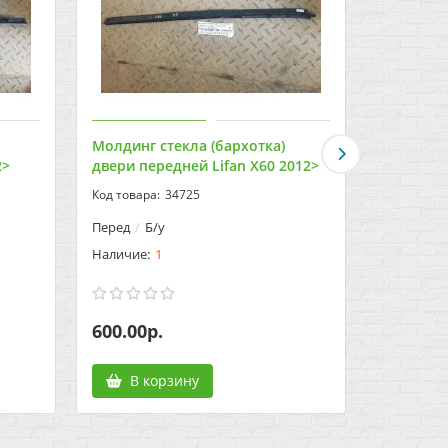
Молдинг стекла (бархотка)
Моторчик
2>
двери передней Lifan X60 2012>
салона Li
34725
Перед
Б/у
Б/у
1
600.00р.
1350.00
В корзину
В к