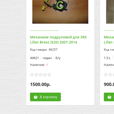
Механизм подрулевой для SRS
Меха
Lifan Breez (520) 2007-2014
Lifan
46257
44621
седан
Б/у
1.3 L
1
1500.00р.
900.
В корзину