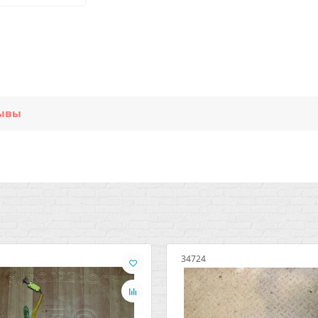
ывы
34724