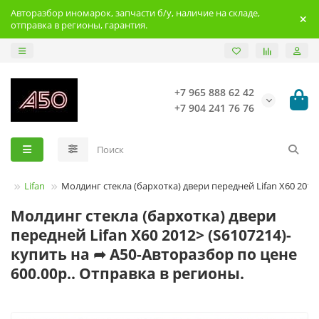
Авторазбор иномарок, запчасти б/у, наличие на складе,
отправка в регионы, гарантия.
+7 965 888 62 42
+7 904 241 76 76
нд
Lifan
Молдинг стекла (бархотка) двери передней Lifan X60 2012
Молдинг стекла (бархотка) двери
передней Lifan X60 2012> (S6107214)-
купить на ➦ А50-Авторазбор по цене
600.00р.. Отправка в регионы.