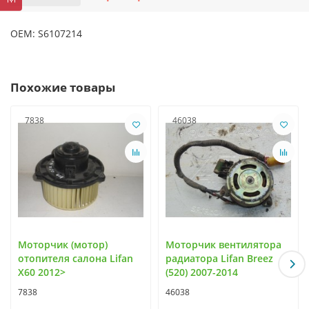
OEM: S6107214
Похожие товары
7838
46038
Моторчик (мотор)
Моторчик вентилятора
отопителя салона Lifan
радиатора Lifan Breez
X60 2012>
(520) 2007-2014
7838
46038