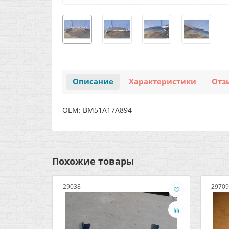
Описание
Характеристики
Отз
OEM: BM51A17A894
Похожие товары
29038
29709