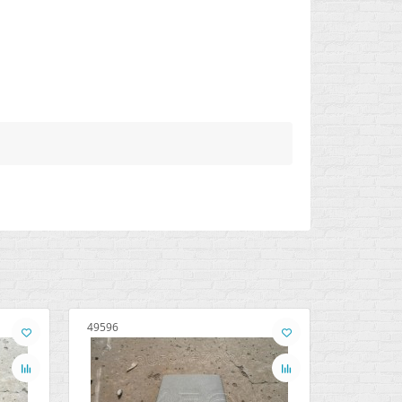
49596
49215