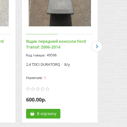
rd
Ящик передней консоли Ford
Заслонка
Transit 2006-2014
механичес
2019
49596
2.4 TDCI DURATORQ
Б/у
Б/у
1
600.00р.
2000.00
В корзину
В к