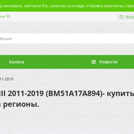
 иномарок, запчасти б/у, наличие на складе, отправка в регионы, гара
ина 50
Изб
Колеса
Новости
11-2019
II 2011-2019 (BM51A17A894)- купит
в регионы.