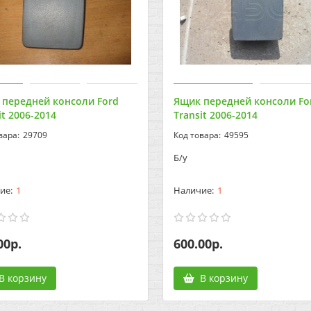
 передней консоли Ford
Ящик передней консоли Fo
it 2006-2014
Transit 2006-2014
29709
49595
Б/у
1
1
00р.
600.00р.
В корзину
В корзину