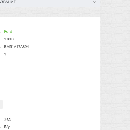
АЗВАНИЕ
Ford
13687
BM51A17A894
1
Зад
Б/у