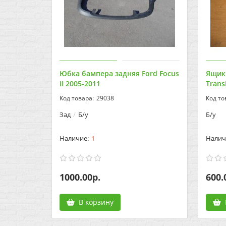
Юбка бампера задняя Ford Focus
Ящик
II 2005-2011
Trans
29038
Зад
Б/у
Б/у
1
1000.00р.
600.
В корзину