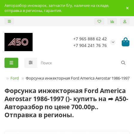
Авторазбор иномарок, запчасти б/у, наличие на складе,
отправка в регионы, гарантия.
+7 965 888 62 42
+7 904 241 76 76
нд
Ford
Форсунка инжекторная Ford America Aerostar 1986-1997
Форсунка инжекторная Ford America
Aerostar 1986-1997 ()- купить на ➦ А50-
Авторазбор по цене 700.00р..
Отправка в регионы.