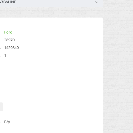
АЗВАНИЕ
Ford
28970
1429840
1
Б/у