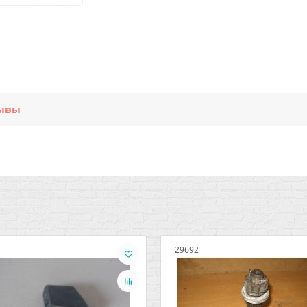
ывы
29692