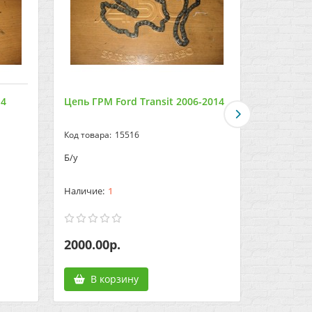
14
Цепь ГРМ Ford Transit 2006-2014
Цепь ГРМ
1986-199
15516
Б/у
Б/у
1
2000.00р.
1100.00
В корзину
В к