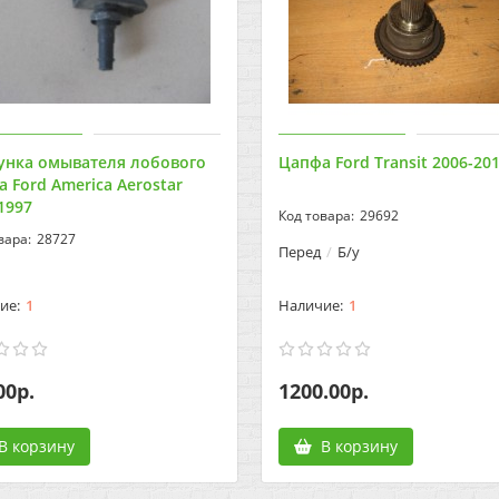
унка омывателя лобового
Цапфа Ford Transit 2006-20
а Ford America Aerostar
1997
29692
28727
Перед
Б/у
1
1
00р.
1200.00р.
В корзину
В корзину