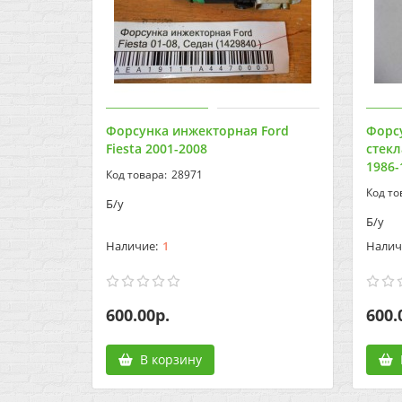
Форсунка инжекторная Ford
Форс
Fiesta 2001-2008
стекл
1986-
28971
Б/у
Б/у
1
600.00р.
600.
В корзину