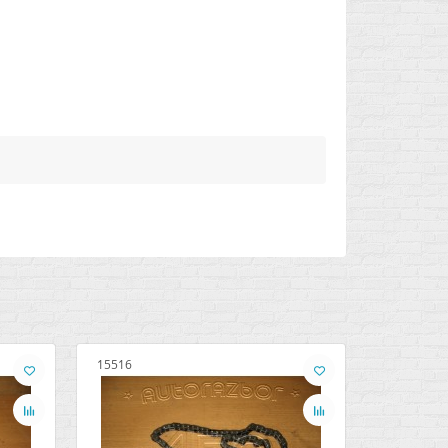
15516
28728