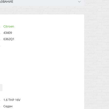
АЗВАНИЕ
Citroen
43409
6362Q1
1.6 THP 16V
Седан