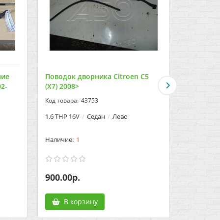
ние
Поводок дворника Citroen C5
Поводок 
02-
(X7) 2008>
(X7) 2008
43753
1.6 THP 16V
Седан
Лево
1.6 THP 16
1
900.00р.
900.00р
В корзину
В к