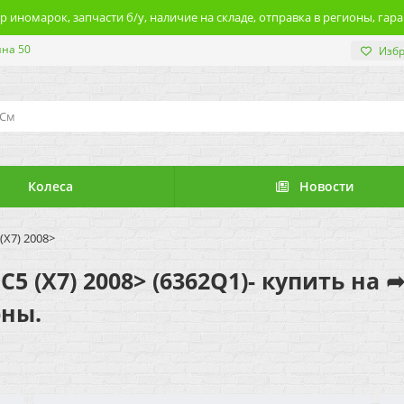
 иномарок, запчасти б/у, наличие на складе, отправка в регионы, гара
ина 50
Изб
Колеса
Новости
(X7) 2008>
5 (X7) 2008> (6362Q1)- купить на 
оны.