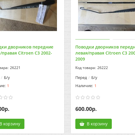
дки дворников передние
Поводки дворников перед
/правая Citroen C3 2002-
левая/правая Citroen C3 20
2009
26221
26222
Б/у
Перед
Б/у
1
1
00р.
600.00р.
В корзину
В корзину