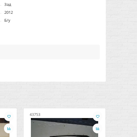
Зад
2012
Б/у
43753
43754