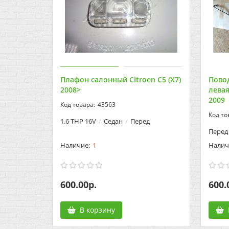
Плафон салонный Citroen C5 (X7)
Пово
2008>
левая
2009
43563
1.6 THP 16V
Седан
Перед
Перед
1
600.00р.
600.
В корзину