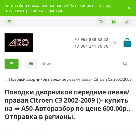
Авторазбор иномарок, запчасти б/у, наличие на складе,
отправка в регионы, гарантия.
+7 965 888 62 42
+7 904 241 76 76
en
Поводки дворников передние левая/правая Citroen C3 2002-2009
Поводки дворников передние левая/
правая Citroen C3 2002-2009 ()- купить
на ➦ А50-Авторазбор по цене 600.00р..
Отправка в регионы.