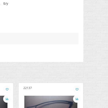
Б/у
22137
2168