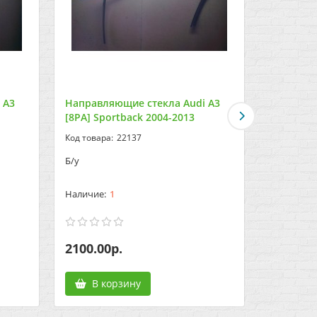
 A3
Направляющие стекла Audi A3
Насос ва
[8PA] Sportback 2004-2013
Sportbac
22137
Б/у
Б/у
1
2100.00р.
1700.00
В корзину
В к