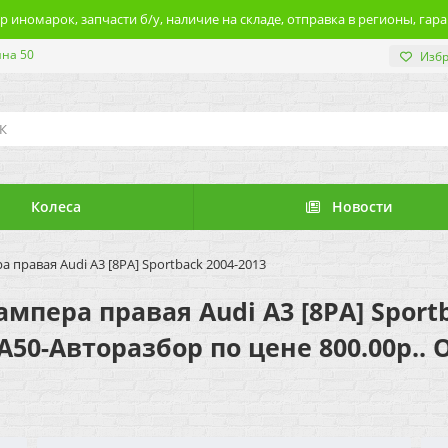
 иномарок, запчасти б/у, наличие на складе, отправка в регионы, гара
ина 50
Изб
Колеса
Новости
правая Audi A3 [8PA] Sportback 2004-2013
пера правая Audi A3 [8PA] Sportb
 А50-Авторазбор по цене 800.00р..