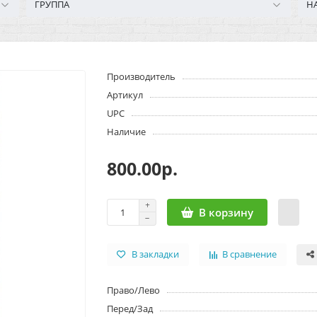
ГРУППА
Н
Производитель
Артикул
UPC
Наличие
800.00р.
В корзину
В закладки
В сравнение
Право/Лево
Перед/Зад