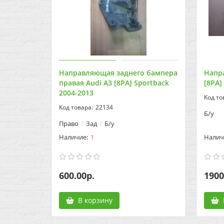
Направляющая заднего бампера
Напр
правая Audi A3 [8PA] Sportback
[8PA]
2004-2013
22134
Б/у
Право
Зад
Б/у
1
600.00р.
1900
В корзину