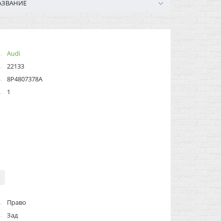
АЗВАНИЕ
Audi
22133
8P4807378A
1
Право
Зад