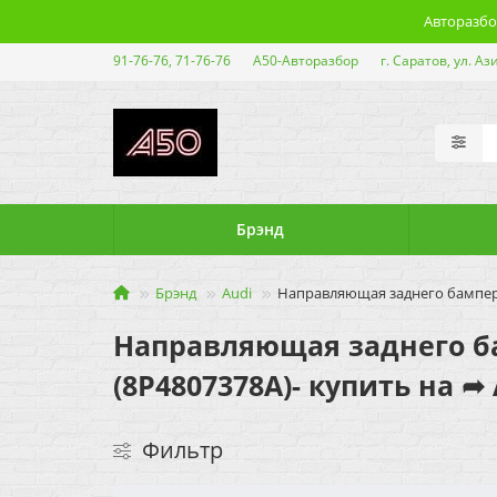
Авторазбор
91-76-76, 71-76-76
А50-Авторазбор
г. Саратов, ул. Аз
Брэнд
Брэнд
Audi
Направляющая заднего бампера 
Направляющая заднего бам
(8P4807378A)- купить на ➦
Фильтр