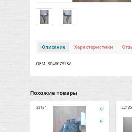
Описание
Характеристики
Отз
OEM: 8P4807378A
Похожие товары
22134
22135