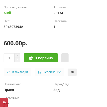
Производитель
Артикул
Audi
22134
UPC
Наличие
8P4807394A
1
600.00р.
В корзину
В закладки
В сравнение
Право/Лево
Перед/Зад
Право
Зад
Состояние
Фильтр
Б/у