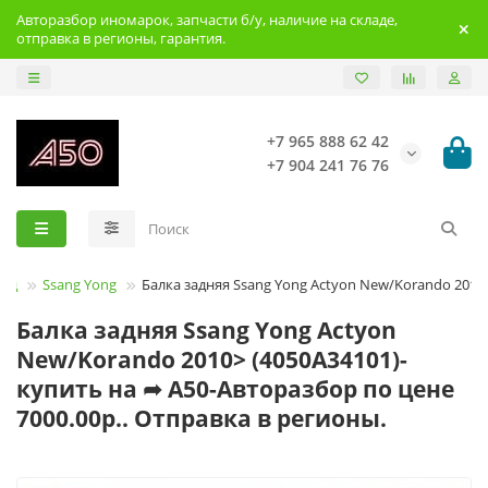
Авторазбор иномарок, запчасти б/у, наличие на складе,
отправка в регионы, гарантия.
+7 965 888 62 42
+7 904 241 76 76
энд
Ssang Yong
Балка задняя Ssang Yong Actyon New/Korando 2010
Балка задняя Ssang Yong Actyon
New/Korando 2010> (4050A34101)-
купить на ➦ А50-Авторазбор по цене
7000.00р.. Отправка в регионы.