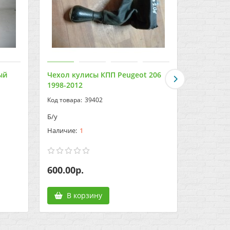
ый
Чехол кулисы КПП Peugeot 206
Шестерня
1998-2012
Peugeot 
39402
Б/у
Б/у
1
600.00р.
600.00р
В корзину
В к