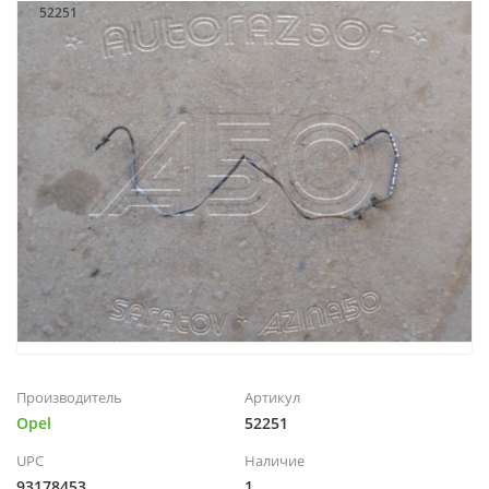
52251
Производитель
Артикул
Opel
52251
UPC
Наличие
93178453
1