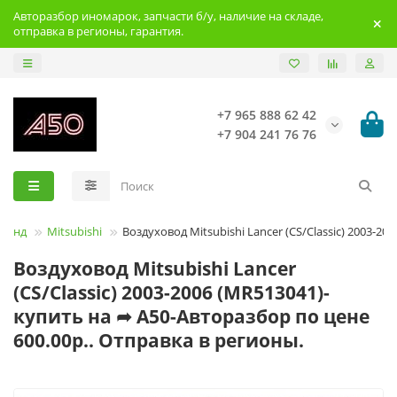
Авторазбор иномарок, запчасти б/у, наличие на складе,
отправка в регионы, гарантия.
+7 965 888 62 42
+7 904 241 76 76
Брэнд
Mitsubishi
Воздуховод Mitsubishi Lancer (CS/Classic) 2003-200
Воздуховод Mitsubishi Lancer
(CS/Classic) 2003-2006 (MR513041)-
купить на ➦ А50-Авторазбор по цене
600.00р.. Отправка в регионы.