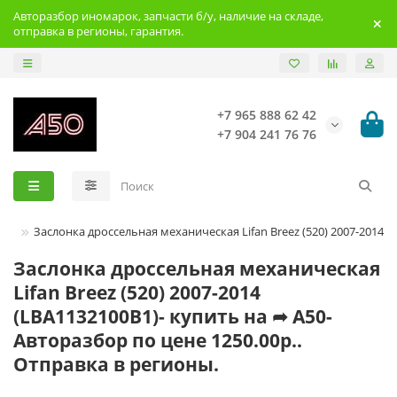
Авторазбор иномарок, запчасти б/у, наличие на складе,
отправка в регионы, гарантия.
+7 965 888 62 42
+7 904 241 76 76
fan
Заслонка дроссельная механическая Lifan Breez (520) 2007-2014
Заслонка дроссельная механическая
Lifan Breez (520) 2007-2014
(LBA1132100B1)- купить на ➦ А50-
Авторазбор по цене 1250.00р..
Отправка в регионы.