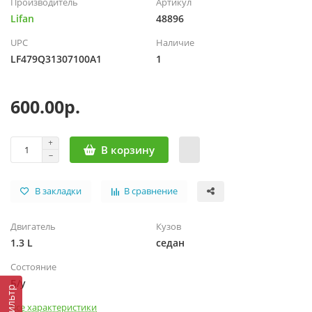
Производитель
Артикул
Lifan
48896
UPC
Наличие
LF479Q31307100A1
1
600.00р.
В корзину
В закладки
В сравнение
Двигатель
Кузов
1.3 L
седан
Состояние
Б/у
Фильтр
Все характеристики