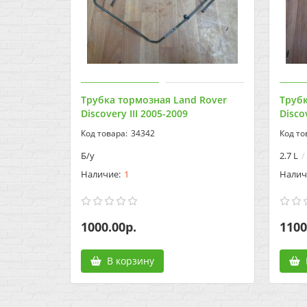
Трубка тормозная Land Rover
Трубк
Discovery III 2005-2009
Disco
34342
Б/у
2.7 L
1
1000.00р.
1100
В корзину