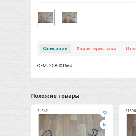
Описание
Характеристики
Отз
OEM: SGB001664
Похожие товары
34342
51396