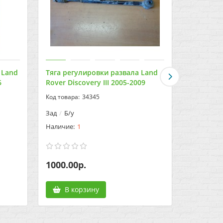
 Land
Тяга регулировки развала Land
Тяга рег
6
Rover Discovery III 2005-2009
Rover Dis
34345
Зад
Б/у
Зад
Б/у
1
1000.00р.
1000.00
В корзину
В к