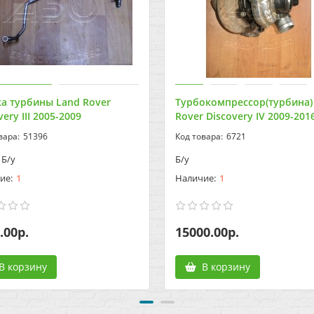
а турбины Land Rover
Турбокомпрессор(турбина)
very III 2005-2009
Rover Discovery IV 2009-201
51396
6721
Б/у
Б/у
1
1
.00р.
15000.00р.
В корзину
В корзину