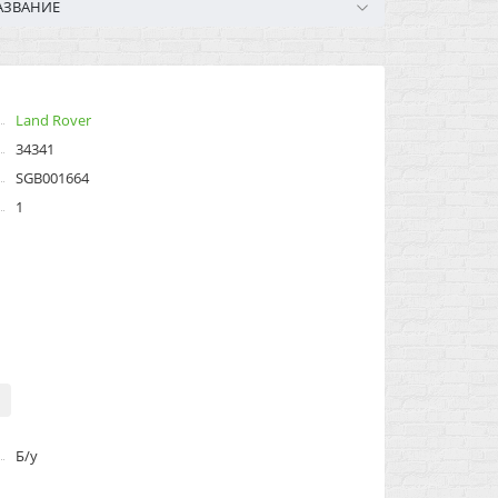
АЗВАНИЕ
Land Rover
34341
SGB001664
1
Б/у