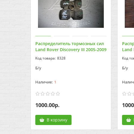
Распределитель тормозных сил
Расп
Land Rover Discovery III 2005-2009
Land 
8328
Б/у
Б/у
1
1000.00р.
1000
В корзину