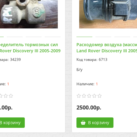
ределитель тормозных сил
Расходомер воздуха (массм
Rover Discovery III 2005-2009
Land Rover Discovery III 200
34239
6713
Б/у
1
1
.00р.
2500.00р.
В корзину
В корзину