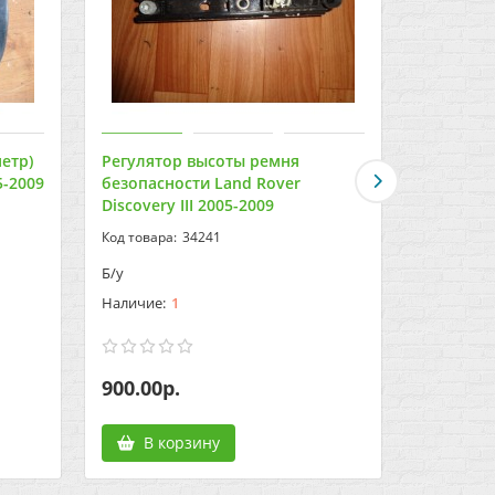
етр)
Регулятор высоты ремня
Регулято
5-2009
безопасности Land Rover
безопасн
Discovery III 2005-2009
Discovery
34241
Б/у
Б/у
1
900.00р.
900.00р
В корзину
В к