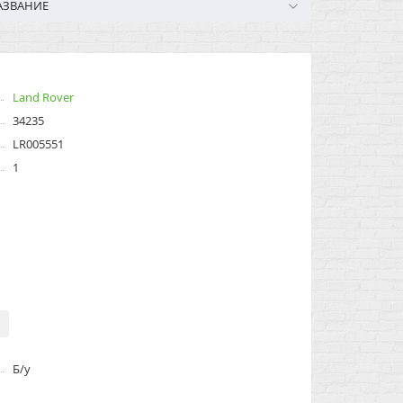
АЗВАНИЕ
Land Rover
34235
LR005551
1
Б/у