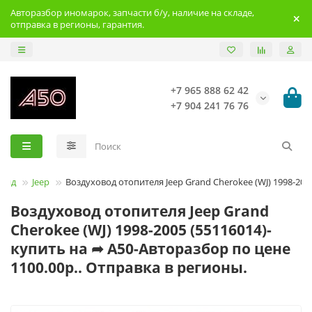
Авторазбор иномарок, запчасти б/у, наличие на складе,
отправка в регионы, гарантия.
+7 965 888 62 42
+7 904 241 76 76
рэнд
Jeep
Воздуховод отопителя Jeep Grand Cherokee (WJ) 1998-200
Воздуховод отопителя Jeep Grand
Cherokee (WJ) 1998-2005 (55116014)-
купить на ➦ А50-Авторазбор по цене
1100.00р.. Отправка в регионы.