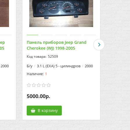
eep
Панель приборов Jeep Grand
Лючок бе
005
Cherokee (WJ) 1998-2005
Cherokee 
52509
2000
Б/у
3.1 L (EXA) 5 - цилиндров
2000
Б/у
3.1 L
1
5000.00р.
600.00р
В корзину
В к