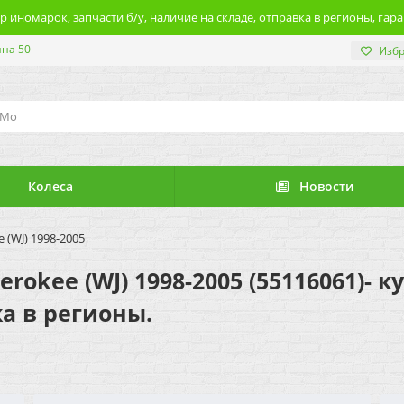
 иномарок, запчасти б/у, наличие на складе, отправка в регионы, гара
ина 50
Изб
Колеса
Новости
 (WJ) 1998-2005
rokee (WJ) 1998-2005 (55116061)- 
ка в регионы.