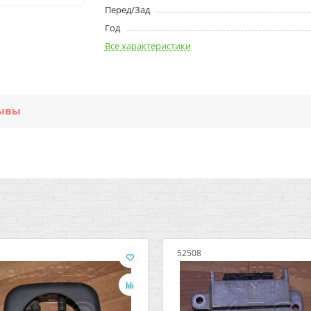
Перед/Зад
Год
Все характеристики
ывы
52508