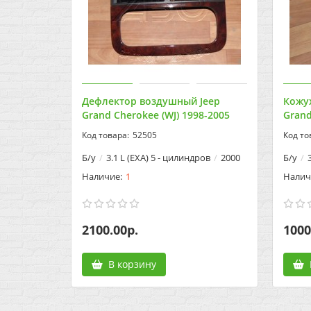
Дефлектор воздушный Jeep
Кожух
Grand Cherokee (WJ) 1998-2005
Grand
52505
Б/у
3.1 L (EXA) 5 - цилиндров
2000
Б/у
1
2100.00р.
1000
В корзину