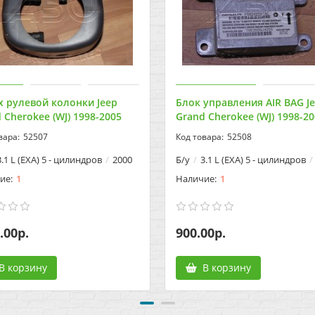
 рулевой колонки Jeep
Блок управления AIR BAG J
 Cherokee (WJ) 1998-2005
Grand Cherokee (WJ) 1998-2
52507
52508
3.1 L (EXA) 5 - цилиндров
2000
Б/у
3.1 L (EXA) 5 - цилиндров
1
1
.00р.
900.00р.
В корзину
В корзину