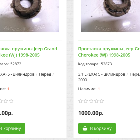
авка пружины Jeep Grand
Проставка пружины Jeep G
kee (WJ) 1998-2005
Cherokee (WJ) 1998-2005
52872
52873
(EXA) 5 - цилиндров
Перед
3.1 L (EXA) 5 - цилиндров
Пере
2000
1
1
.00р.
1000.00р.
В корзину
В корзину