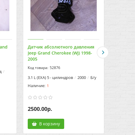
rand
Датчик абсолютного давления
Коллекто
Jeep Grand Cherokee (WJ) 1998-
Cherokee 
2005
52876
д
3.1 L (EXA)
3.1 L (EXA) 5 - цилиндров
2000
Б/у
1
2500.00р.
3500.00
В корзину
В к