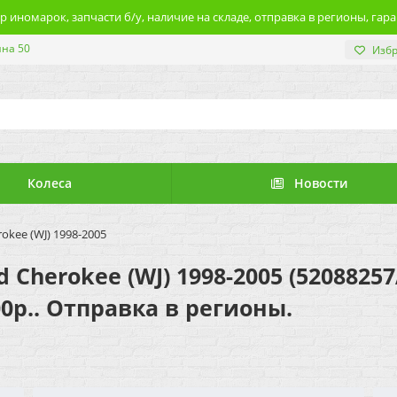
 иномарок, запчасти б/у, наличие на складе, отправка в регионы, гара
ина 50
Изб
Колеса
Новости
kee (WJ) 1998-2005
Cherokee (WJ) 1998-2005 (52088257
0р.. Отправка в регионы.