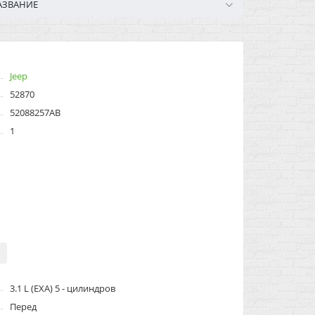
АЗВАНИЕ
Jeep
52870
52088257AB
1
3.1 L (EXA) 5 - цилиндров
Перед