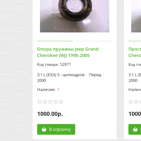
Опора пружины Jeep Grand
Прост
Cherokee (WJ) 1998-2005
Chero
52871
3.1 L (EXA) 5 - цилиндров
Перед
3.1 L 
2000
2000
1
1000.00р.
1000
В корзину