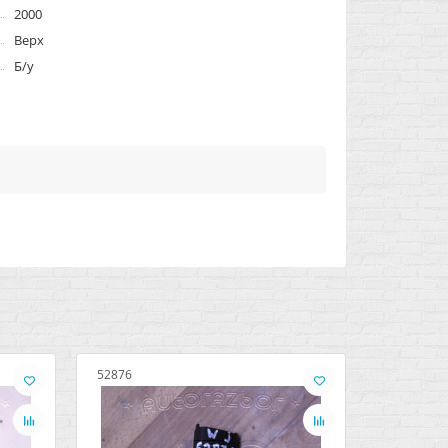
2000
Верх
Б/у
52876
52877