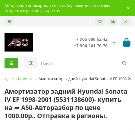
Авторазбор иномарок, запчасти б/у, наличие на складе,
отправка в регионы, гарантия.
+7 965 888 62 42
+7 904 241 76 76
Брэнд
Hyundai
Амортизатор задний Hyundai Sonata IV EF 1998-200
Амортизатор задний Hyundai Sonata
IV EF 1998-2001 (5531138600)- купить
на ➦ А50-Авторазбор по цене
1000.00р.. Отправка в регионы.