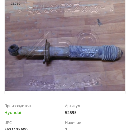
52595
Производитель
Артикул
Hyundai
52595
UPC
Наличие
5531138600
1