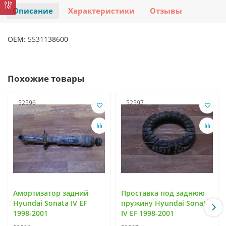
Описание
Характеристики
Отзывы
OEM: 5531138600
Похожие товары
52596
52597
Амортизатор задний
Проставка под заднюю
Hyundai Sonata IV EF
пружину Hyundai Sonata
1998-2001
IV EF 1998-2001