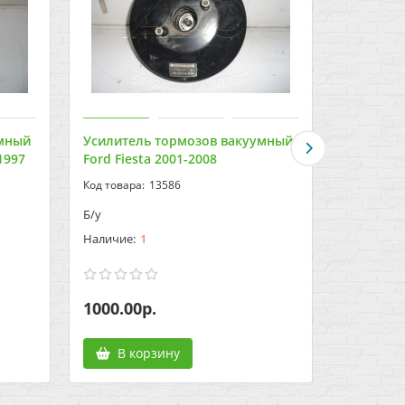
умный
Усилитель тормозов вакуумный
Усилите
1997
Ford Fiesta 2001-2008
Ford Fusi
13586
Б/у
Б/у
1
1000.00р.
600.00р
В корзину
В к