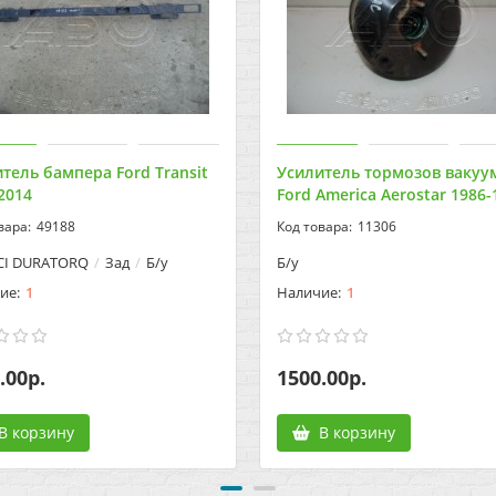
тель бампера Ford Transit
Усилитель тормозов ваку
2014
Ford America Aerostar 1986-
49188
11306
DCI DURATORQ
Зад
Б/у
Б/у
1
1
.00р.
1500.00р.
В корзину
В корзину