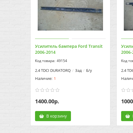
Усилитель бампера Ford Transit
Усили
2006-2014
2006-
49154
2.4 TDCI DURATORQ
Зад
Б/у
2.4 T
1
1400.00р.
1000
В корзину