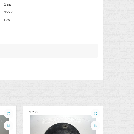
Зад
1997
Б/у
13586
14563