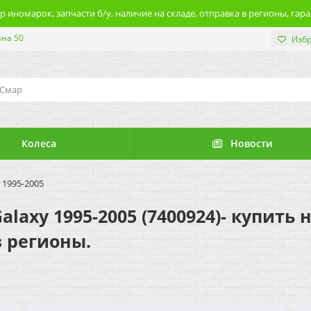
 иномарок, запчасти б/у, наличие на складе, отправка в регионы, гара
ина 50
Изб
Колеса
Новости
 1995-2005
laxy 1995-2005 (7400924)- купить 
в регионы.