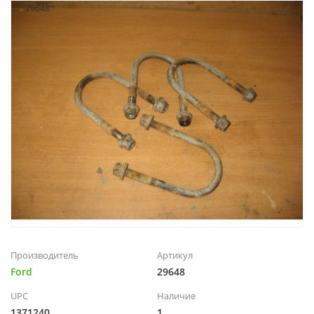
29648
Производитель
Артикул
Ford
29648
UPC
Наличие
1371240
1