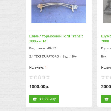
Шланг тормозной Ford Transit
Шумои
2006-2014
2008
49732
2.4 TDCI DURATORQ
Зад
Б/у
Б/у
1
1000.00р.
2000
В корзину