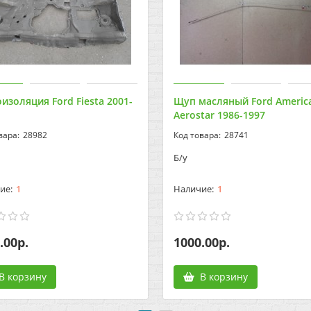
золяция Ford Fiesta 2001-
Щуп масляный Ford Americ
Aerostar 1986-1997
28982
28741
Б/у
1
1
.00р.
1000.00р.
В корзину
В корзину