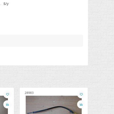
Б/у
28983
48064