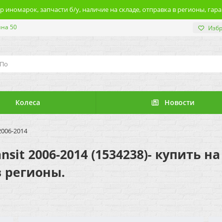
 иномарок, запчасти б/у, наличие на складе, отправка в регионы, гара
ина 50
Изб
Колеса
Новости
2006-2014
sit 2006-2014 (1534238)- купить н
в регионы.