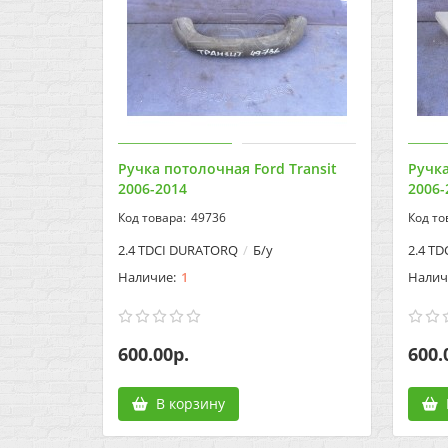
Ручка потолочная Ford Transit
Ручка
2006-2014
2006-
49736
2.4 TDCI DURATORQ
Б/у
2.4 T
1
600.00р.
600.
В корзину