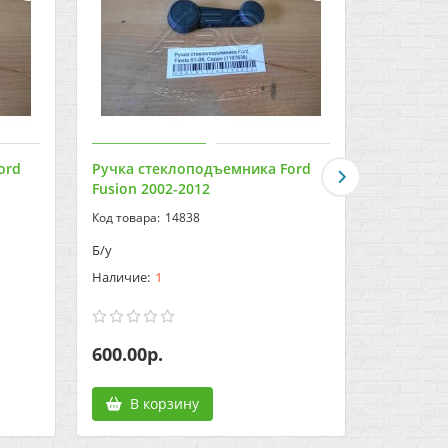
ord
Ручка стеклоподъемника Ford
Рычаг за
Fusion 2002-2012
2007-201
14838
Б/у
Зад
Низ
1
600.00р.
600.00р
В корзину
В к