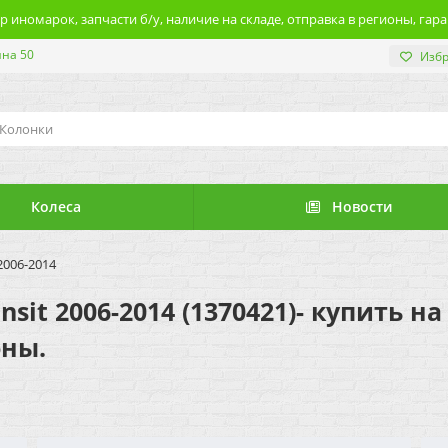
 иномарок, запчасти б/у, наличие на складе, отправка в регионы, гара
ина 50
Изб
Колеса
Новости
2006-2014
nsit 2006-2014 (1370421)- купить н
оны.