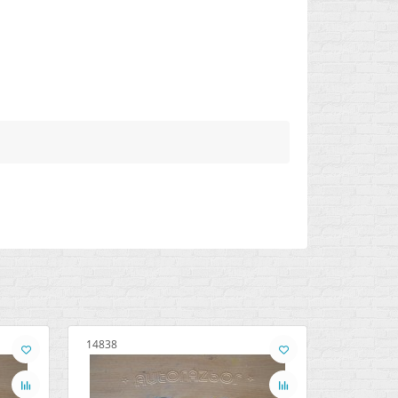
14838
29340