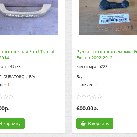
 потолочная Ford Transit
Ручка стеклоподъемника F
2014
Fusion 2002-2012
49738
5222
DCI DURATORQ
Б/у
Б/у
1
1
00р.
600.00р.
В корзину
В корзину