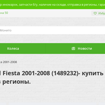
 иномарок, запчасти б/у, наличие на складе, отправка в регионы, гара
ина 50
Изб
Колеса
Новости
a 2001-2008
Fiesta 2001-2008 (1489232)- купит
в регионы.