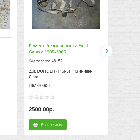
Ремень безопасности Ford
Ремень б
Galaxy 1995-2005
Galaxy 1
48152
2.0L DOHC EFI (115PS)
Минивэн
2.0L DOHC 
Лево
Право
1
2500.00р.
2500.00
В корзину
В к