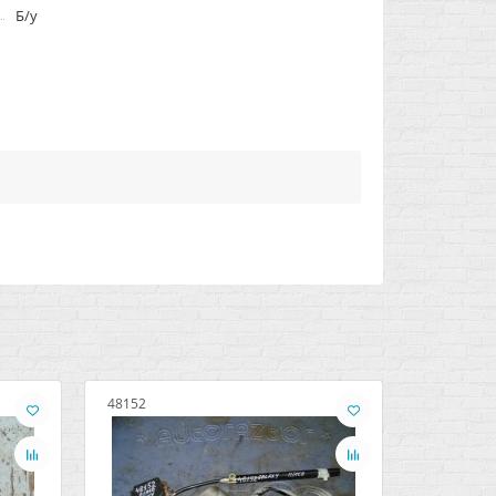
Б/у
48152
48153