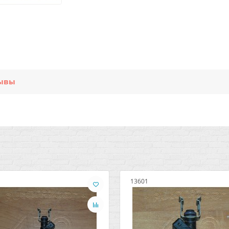
ывы
13601