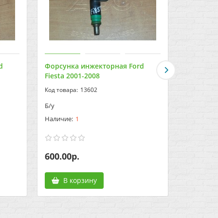
d
Форсунка инжекторная Ford
Форсунка
Fiesta 2001-2008
America 
13602
Б/у
Б/у
1
600.00р.
700.00р
В корзину
В к