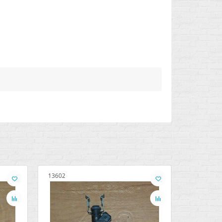
13602
28721