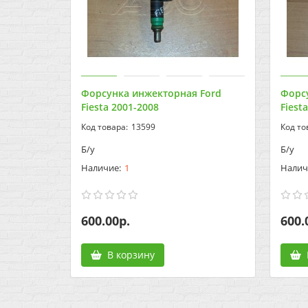
Форсунка инжекторная Ford
Форс
Fiesta 2001-2008
Fiest
13599
Б/у
Б/у
1
600.00р.
600.
В корзину