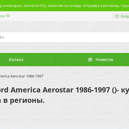
 иномарок, запчасти б/у, наличие на складе, отправка в регионы, гара
ина 50
Изб
Колеса
Новости
rica Aerostar 1986-1997
 America Aerostar 1986-1997 ()- 
а в регионы.