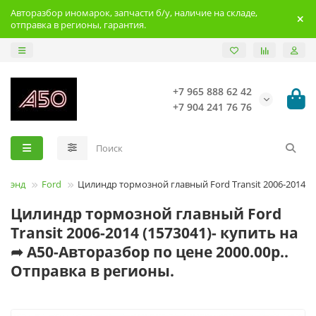
Авторазбор иномарок, запчасти б/у, наличие на складе,
отправка в регионы, гарантия.
+7 965 888 62 42
+7 904 241 76 76
Брэнд
Ford
Цилиндр тормозной главный Ford Transit 2006-2014
Цилиндр тормозной главный Ford
Transit 2006-2014 (1573041)- купить на
➦ А50-Авторазбор по цене 2000.00р..
Отправка в регионы.