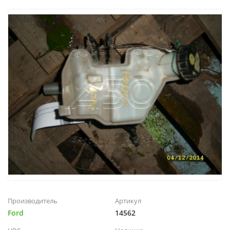
14562
Производитель
Артикул
Ford
14562