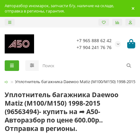
Авторазбор иномарок, запчасти б/у, наличие на складе,
отправка в регионы, гарантия.
+7 965 888 62 42
+7 904 241 76 76
ewoo
Уплотнитель багажника Daewoo Matiz (M100/M150) 1998-2015
Уплотнитель багажника Daewoo
Matiz (M100/M150) 1998-2015
(96563494)- купить на ➦ А50-
Авторазбор по цене 600.00р..
Отправка в регионы.