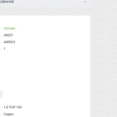
АЗВАНИЕ
Citroen
43657
4400V3
1
1.6 THP 16V
Седан