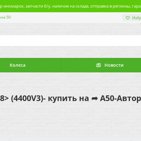
 иномарок, запчасти б/у, наличие на складе, отправка в регионы, гара
ина 50
Изб
Колеса
Новости
>
08> (4400V3)- купить на ➦ А50-Авто