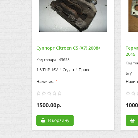
Суппорт Citroen C5 (X7) 2008>
Термо
2015
43658
1.6 THP 16V
Седан
Право
Б/у
1
1500.00р.
1000
В корзину