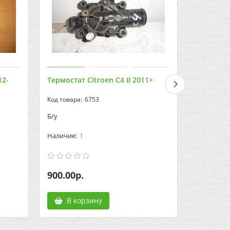
12-
Термостат Citroen C4 II 2011>
Термостат
6753
Б/у
Б/у
1
900.00р.
600.00р
В корзину
В к