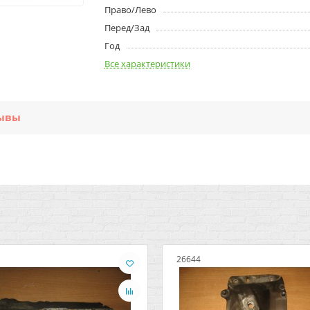
Право/Лево
Перед/Зад
Год
Все характеристики
ывы
26644