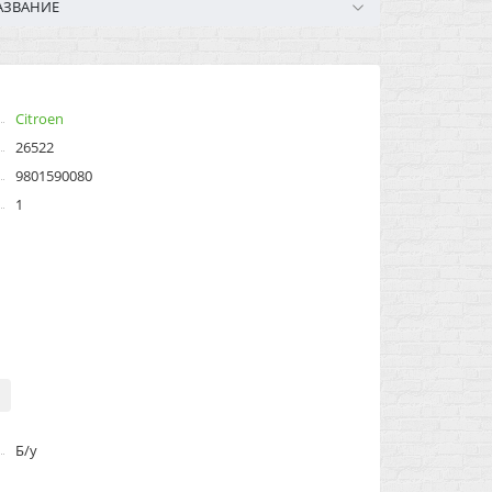
АЗВАНИЕ
Citroen
26522
9801590080
1
Б/у