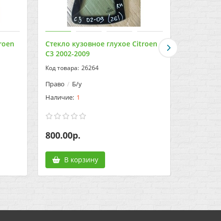
roen
Стекло кузовное глухое Citroen
Стекло к
C3 2002-2009
C5 (X7) 2
26264
Право
Б/у
1.6 THP 16
1
800.00р.
600.00р
В корзину
В к