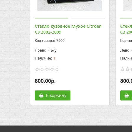
Стекло кузовное глухое Citroen
Стекл
C3 2002-2009
C3 20
7500
Право
Б/у
Лево
1
800.00р.
800.
В корзину