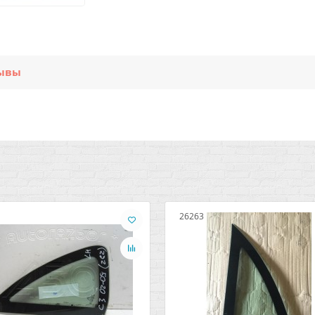
ывы
26263