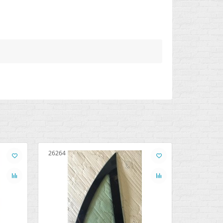
26264
43860