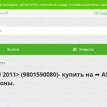
 иномарок, запчасти б/у, наличие на складе, отправка в регионы, гара
ина 50
Изб
Колеса
Новости
011>
I 2011> (9801590080)- купить на ➦
ионы.