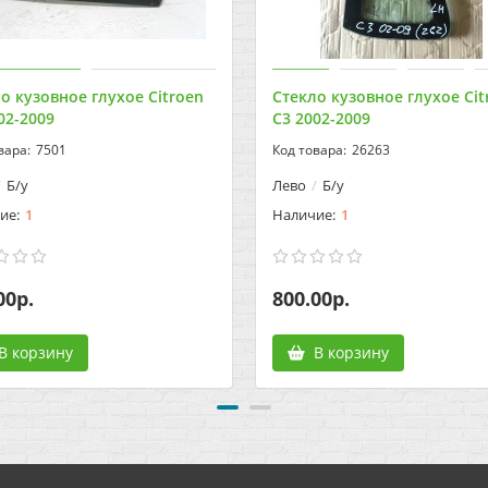
о кузовное глухое Citroen
Стекло кузовное глухое Cit
02-2009
C3 2002-2009
7501
26263
Б/у
Лево
Б/у
1
1
00р.
800.00р.
В корзину
В корзину