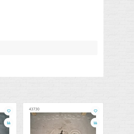
43730
17990