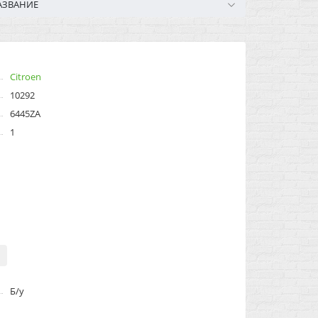
АЗВАНИЕ
Citroen
10292
6445ZA
1
Б/у