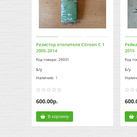
Резистор отопителя Citroen C 1
Рейка
2005-2014
2015
26031
Б/у
Б/у
1
600.00р.
600.
В корзину