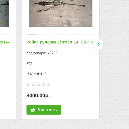
2012-
Рейка рулевая Citroen C4 II 2011>
Реле Citr
43730
Б/у
Б/у
1
3000.00р.
700.00р
В корзину
В к