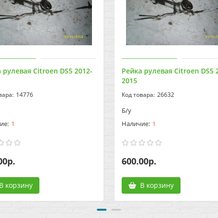
 рулевая Citroen DS5 2012-
Рейка рулевая Citroen DS5 
2015
14776
26632
Б/у
1
1
00р.
600.00р.
В корзину
В корзину