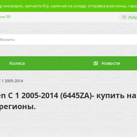
 иномарок, запчасти б/у, наличие на складе, отправка в регионы, гара
ина 50
Изб
Колеса
Новости
 1 2005-2014
n C 1 2005-2014 (6445ZA)- купить н
 регионы.