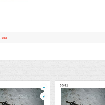
ывы
26632