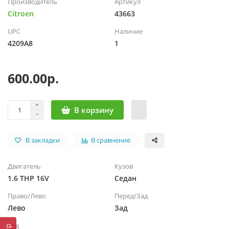
Производитель
Артикул
Citroen
43663
UPC
Наличие
4209A8
1
600.00р.
В корзину
В закладки
В сравнение
Двигатель
Кузов
1.6 THP 16V
Седан
Право/Лево
Перед/Зад
Лево
Зад
Год