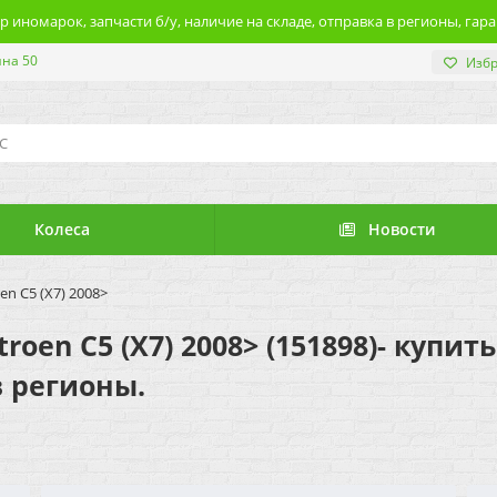
 иномарок, запчасти б/у, наличие на складе, отправка в регионы, гара
ина 50
Изб
Колеса
Новости
n C5 (X7) 2008>
oen C5 (X7) 2008> (151898)- купит
в регионы.