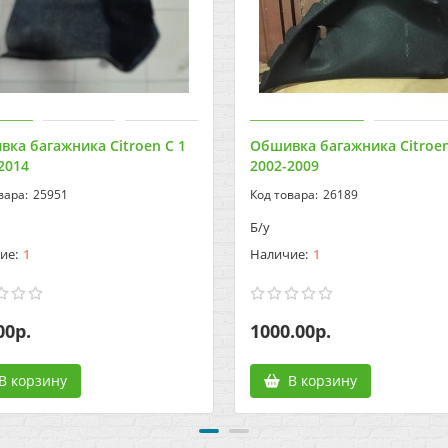
ка багажника Citroen C 1
Обшивка багажника Citroe
2014
2002-2009
25951
26189
Б/у
1
1
00р.
1000.00р.
В корзину
В корзину