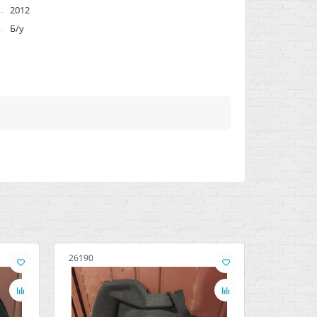
2012
Б/у
26190
26431