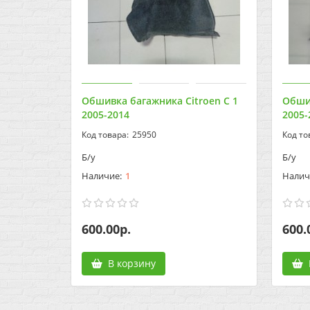
Обшивка багажника Citroen C 1
Обшив
2005-2014
2005-
25950
Б/у
Б/у
1
600.00р.
600.
В корзину