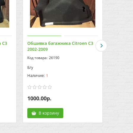
n C3
Обшивка багажника Citroen C3
Обшивка 
2002-2009
2011>
26190
Б/у
Б/у
1
1000.00р.
3500.00
В корзину
В к