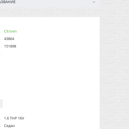
АЗВАНИЕ
Citroen
43864
151898
1.6 THP 16V
Седан