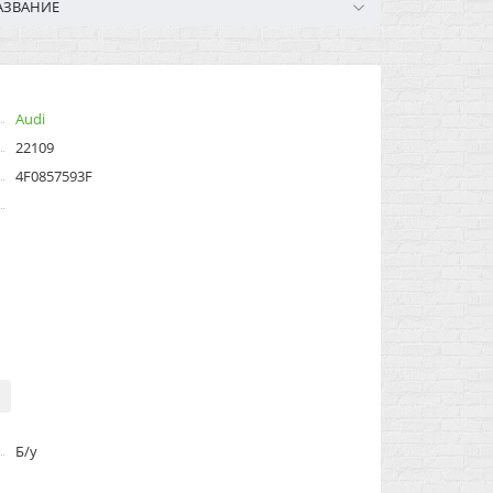
АЗВАНИЕ
Audi
22109
4F0857593F
Б/у