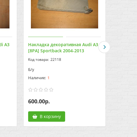
i A3
Накладка декоративная Audi A3
Накладка
[8PA] Sportback 2004-2013
[8PA] Spo
22118
Б/у
Б/у
1
600.00р.
1300.00
В корзину
В к