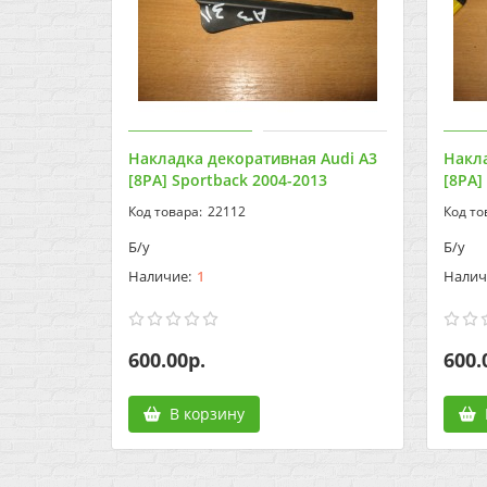
Накладка декоративная Audi A3
Накла
[8PA] Sportback 2004-2013
[8PA]
22112
Б/у
Б/у
1
600.00р.
600.
В корзину