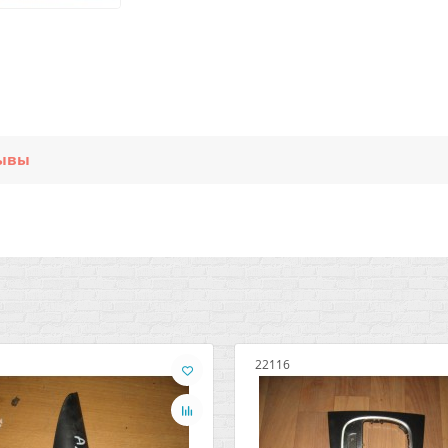
ывы
22116